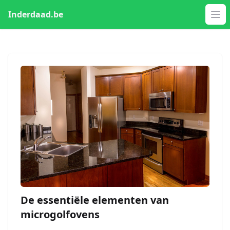
Inderdaad.be
Op
De essentiële elementen van
microgolfovens